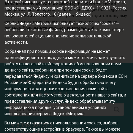
Этот сайт использует сервис веб-аналитики Яндекс Метрика,
действительно доходит до самой сути проблемы. Пока я
предоставляемый компанией ООО «ЯНДЕКС», 119021, Россия,
ожидал своей очереди, слышал, как она общаеться с другими
Москва, ул. Л. Толстого, 16 (далее — Яндекс).
пациентами и был поражен ее умением подходить к каждому
пациенту индивидуально и находить самое подходящее
Сервис Яндекс Метрика использует технологию “cookie” —
лечение. Врач действительно удивительный!
небольшие текстовые файлы, размещаемые на компьютере
пользователей с целью анализа их пользовательской
активности.
Собранная при помощи cookie информация не может
идентифицировать вас, однако может помочь нам улучшить
работу нашего сайта. Информация об использовании вами
данного сайта, собранная при помощи cookie, будет
ГБУЗ СО Самарская городская поликлиника № 1
передаваться Яндексу и храниться на сервере Яндекса в ЕС и
Промышленного района
Российской Федерации. Яндекс будет обрабатывать эту
информацию для оценки использования вами сайта,
Все права защищены. © 2020
составления для нас отчетов о деятельности нашего сайта, и
предоставления других услуг. Яндекс обрабатывает эту
информацию в порядке, установленном в условиях
использования сервиса Яндекс Метрика.
Вы можете отказаться от использования cookies, выбрав
8 (846) 307-77-01
соответствующие настройки в браузере. Также вы можете
gp1@sgp1.ru