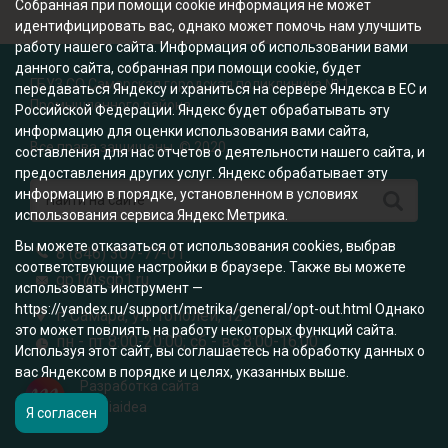
Собранная при помощи cookie информация не может
идентифицировать вас, однако может помочь нам улучшить
работу нашего сайта. Информация об использовании вами
данного сайта, собранная при помощи cookie, будет
ГБУЗ СО Самарская городская поликлиника № 1
передаваться Яндексу и храниться на сервере Яндекса в ЕС и
Промышленного района
Российской Федерации. Яндекс будет обрабатывать эту
информацию для оценки использования вами сайта,
Все права защищены. © 2020
составления для нас отчетов о деятельности нашего сайта, и
предоставления других услуг. Яндекс обрабатывает эту
информацию в порядке, установленном в условиях
использования сервиса Яндекс Метрика.
Вы можете отказаться от использования cookies, выбрав
8 (846) 307-77-01
соответствующие настройки в браузере. Также вы можете
gp1@sgp1.ru
использовать инструмент —
https://yandex.ru/support/metrika/general/opt-out.html Однако
г. Самара, ул. Тополей, 12
это может повлиять на работу некоторых функций сайта.
пн - пт 8:00-20:00; сб - вс 8:00-16:00
Используя этот сайт, вы соглашаетесь на обработку данных о
вас Яндексом в порядке и целях, указанных выше.
Разработка сайта
mediaidea
Я согласен