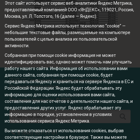
Этот сайт использует сервис веб-аналитики Яндекс Метрика,
предоставляемый компанией ООО «ЯНДЕКС», 119021, Россия,
Москва, ул. Л. Толстого, 16 (далее — Яндекс).
Сервис Яндекс Метрика использует технологию “cookie” —
небольшие текстовые файлы, размещаемые на компьютере
пользователей с целью анализа их пользовательской
активности.
Собранная при помощи cookie информация не может
идентифицировать вас, однако может помочь нам улучшить
работу нашего сайта. Информация об использовании вами
данного сайта, собранная при помощи cookie, будет
ГБУЗ СО Самарская городская поликлиника № 1
передаваться Яндексу и храниться на сервере Яндекса в ЕС и
Промышленного района
Российской Федерации. Яндекс будет обрабатывать эту
информацию для оценки использования вами сайта,
Все права защищены. © 2020
составления для нас отчетов о деятельности нашего сайта, и
предоставления других услуг. Яндекс обрабатывает эту
информацию в порядке, установленном в условиях
использования сервиса Яндекс Метрика.
Вы можете отказаться от использования cookies, выбрав
8 (846) 307-77-01
соответствующие настройки в браузере. Также вы можете