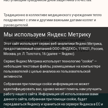
наступающим праздником днем защитника отечества.
Традиционно в коллективе медицинского учреждения тепло
поздравляют с этим и другими важными датами коллег и
руководителей.
Мы используем Яндекс Метрику
С настоящим мужским днём Самарская городская
Этот сайт использует сервис веб-аналитики Яндекс Метрика,
поликлиника поздравляет не только своих коллег и
предоставляемый компанией ООО «ЯНДЕКС», 119021, Россия,
пациентов, но и всех граждан нашей великой страны!
Москва, ул. Л. Толстого, 16 (далее — Яндекс).
Сервис Яндекс Метрика использует технологию “cookie” —
небольшие текстовые файлы, размещаемые на компьютере
пользователей с целью анализа их пользовательской
активности.
Собранная при помощи cookie информация не может
идентифицировать вас, однако может помочь нам улучшить
работу нашего сайта. Информация об использовании вами
данного сайта, собранная при помощи cookie, будет
ГБУЗ СО Самарская городская поликлиника № 1
передаваться Яндексу и храниться на сервере Яндекса в ЕС и