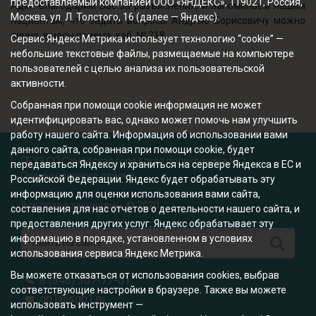
предоставляемый компанией ООО «ЯНДЕКС», 119021, Россия,
Адм.: благодарим Вас за разъяснения, и напоминаем нашим
Москва, ул. Л. Толстого, 16 (далее — Яндекс).
пациентам, что задать вопросы Андрею Борисовичу можно
лично, в часы приема, каб. № 218.
Сервис Яндекс Метрика использует технологию “cookie” —
небольшие текстовые файлы, размещаемые на компьютере
пользователей с целью анализа их пользовательской
активности.
Собранная при помощи cookie информация не может
идентифицировать вас, однако может помочь нам улучшить
работу нашего сайта. Информация об использовании вами
данного сайта, собранная при помощи cookie, будет
ГБУЗ СО Самарская городская поликлиника № 1
передаваться Яндексу и храниться на сервере Яндекса в ЕС и
Промышленного района
Российской Федерации. Яндекс будет обрабатывать эту
информацию для оценки использования вами сайта,
Все права защищены. © 2020
составления для нас отчетов о деятельности нашего сайта, и
предоставления других услуг. Яндекс обрабатывает эту
информацию в порядке, установленном в условиях
использования сервиса Яндекс Метрика.
Вы можете отказаться от использования cookies, выбрав
8 (846) 307-77-01
соответствующие настройки в браузере. Также вы можете
gp1@sgp1.ru
использовать инструмент —