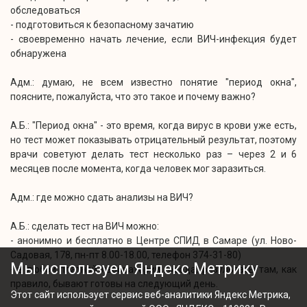
обследоваться
- подготовиться к безопасному зачатию
- своевременно начать лечение, если ВИЧ-инфекция будет
обнаружена
Адм.: думаю, не всем известно понятие "период окна",
поясните, пожалуйста, что это такое и почему важно?
А.Б.: "Период окна" - это время, когда вирус в крови уже есть,
но тест может показывать отрицательный результат, поэтому
врачи советуют делать тест несколько раз – через 2 и 6
месяцев после момента, когда человек мог заразиться.
Адм.: где можно сдать анализы на ВИЧ?
А.Б.: сделать тест на ВИЧ можно:
- анонимно и бесплатно в Центре СПИД в Самаре (ул. Ново-
Садовая, 178, пн-пт 8.00-18.00, телефон 374-31-80)
Мы используем Яндекс Метрику
- в любой платной лаборатории города, результаты там, как
правило, бывают готовы на следующий день.
Этот сайт использует сервис веб-аналитики Яндекс Метрика,