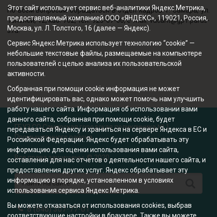
Этот сайт использует сервис веб-аналитики Яндекс Метрика,
По всем вопросам обращаться в отдел кадров: г. Самара, ул.
предоставляемый компанией ООО «ЯНДЕКС», 119021, Россия,
Тополей, 12, каб. 702, тел. 925-67-00, e-mail: vacant@gp1.parus-
Москва, ул. Л. Толстого, 16 (далее — Яндекс).
s.ru.
Сервис Яндекс Метрика использует технологию “cookie” —
небольшие текстовые файлы, размещаемые на компьютере
пользователей с целью анализа их пользовательской
активности.
Собранная при помощи cookie информация не может
идентифицировать вас, однако может помочь нам улучшить
работу нашего сайта. Информация об использовании вами
данного сайта, собранная при помощи cookie, будет
ГБУЗ СО Самарская городская поликлиника № 1
передаваться Яндексу и храниться на сервере Яндекса в ЕС и
Промышленного района
Российской Федерации. Яндекс будет обрабатывать эту
информацию для оценки использования вами сайта,
Все права защищены. © 2020
составления для нас отчетов о деятельности нашего сайта, и
предоставления других услуг. Яндекс обрабатывает эту
информацию в порядке, установленном в условиях
использования сервиса Яндекс Метрика.
Вы можете отказаться от использования cookies, выбрав
8 (846) 307-77-01
соответствующие настройки в браузере. Также вы можете