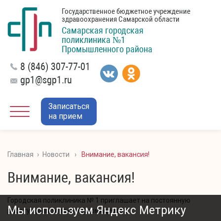
Государственное бюджетное учреждение
здравоохранения Самарской области
Самарская городская
поликлиника №1
Промышленного района
8 (846) 307-77-01
gp1@sgp1.ru
Записаться
на прием
Главная
›
Новости
›
Внимание, вакансия!
Внимание, вакансия!
Городская поликлиника № 1 приглашает на постоянную
Мы используем Яндекс Метрику
работу провизора или фармацевта.