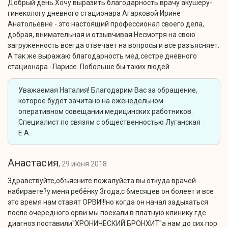
Добрый день.Хочу выразить благодарность врачу акушеру-
гинекологу дневного стационара Агарковой Ирине
Анатольевне - это настоящий профессионал своего дела,
добрая, внимательная и отзывчивая.Несмотря на свою
загруженность всегда отвечает на вопросы и все разъясняет.
А так же выражаю благодарность мед.сестре дневного
стационара -Ларисе. Побольше бы таких людей.
Уважаемая Наталия! Благодарим Вас за обращение,
которое будет зачитано на еженедельном
оперативном совещании медицинских работников.
Специалист по связям с общественностью Луганская
Е.А.
Анастасия
,
29 июня 2018
Здравствуйте,объясните пожалуйста вы откуда врачей
набираете?у меня ребёнку 3года,с 6месяцев он болеет и все
это время нам ставят ОРВИ!!!но когда он начал задыхаться
после очередного орви мы поехали в платную клинику где
диагноз поставили"ХРОНИЧЕСКИЙ БРОНХИТ"а нам до сих пор