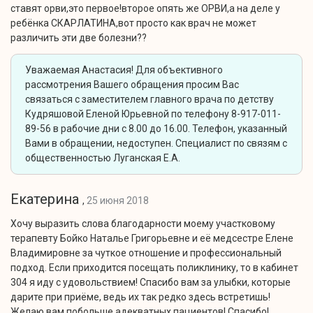
ставят орви,это первое!второе опять же ОРВИ,а на деле у
ребёнка СКАРЛАТИНА,вот просто как врач не может
различить эти две болезни??
Уважаемая Анастасия! Для объективного
рассмотрения Вашего обращения просим Вас
связаться с заместителем главного врача по детству
Кудряшовой Еленой Юрьевной по телефону 8-917-011-
89-56 в рабочие дни с 8.00 до 16.00. Телефон, указанный
Вами в обращении, недоступен. Специалист по связям с
общественностью Луганская Е.А.
Екатерина
,
25 июня 2018
Хочу выразить слова благодарности моему участковому
терапевту Бойко Наталье Григорьевне и её медсестре Елене
Владимировне за чуткое отношение и профессиональный
подход. Если приходится посещать поликлинику, то в кабинет
304 я иду с удовольствием! Спасибо вам за улыбки, которые
дарите при приёме, ведь их так редко здесь встретишь!
Желаю вам побольше адекватных пациентов! Спасибо!