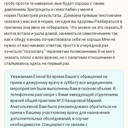
гробу прости те наверное, мне будет хорошо с таким
давлением.Эритроциты и гемоглабин у меня в
норме.Посмотрев результаты , Демкина прямым текстом мне
сказала у вас всё в норме, сегодня вы здоровы.Разбираться в
причинах она явно не собиралась. Что можно на это сказать,Я
молча встала и ушла домой, заниматься самолечением так
как к обеду я вновь почувствовала себя не хорошо.Мне не
нужно от вас никаких ответов, просто в очередной раз
хочеться "похлопать" терапевтам поликлинники.Я не могу
сказать плохо о всех врачах, но с халатным отношением я
сталкиваюсь здесь не первый раз.
Уважаемая Елена! Во время Вашего обращения на
прием к дежурному врачу в субботу все медицинские
мероприятия были выполнены Вам в полном объеме. В
телефонном разговоре с Вами заведующей отделением
врачей общей практики № 3 Насыровой Марией
Анатольевной Вам было рекомендовано обратиться на
прием к Вашему участковому врачу для назначения
дополнительных обследований, в случае
необходимости. Специалист по связям с