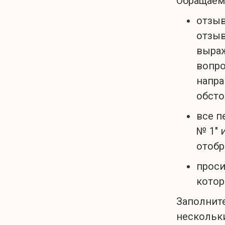
Обращаем
отзыв
отзыв
выраж
вопро
напра
обсто
все п
№ 1" 
отобр
проси
котор
Заполните
нескольки