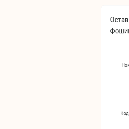
Остав
Фошин
Но
Код