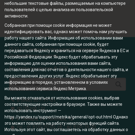
небольшие текстовые файлы, размещаемые на компьютере
пользователей с целью анализа их пользовательской
активности.
Собранная при помощи cookie информация не может
идентифицировать вас, однако может помочь нам улучшить
работу нашего сайта. Информация об использовании вами
данного сайта, собранная при помощи cookie, будет
ГБУЗ СО Самарская городская поликлиника № 1
передаваться Яндексу и храниться на сервере Яндекса в ЕС и
Промышленного района
Российской Федерации. Яндекс будет обрабатывать эту
информацию для оценки использования вами сайта,
Все права защищены. © 2020
составления для нас отчетов о деятельности нашего сайта, и
предоставления других услуг. Яндекс обрабатывает эту
информацию в порядке, установленном в условиях
использования сервиса Яндекс Метрика.
Вы можете отказаться от использования cookies, выбрав
8 (846) 307-77-01
соответствующие настройки в браузере. Также вы можете
gp1@sgp1.ru
использовать инструмент —
https://yandex.ru/support/metrika/general/opt-out.html Однако
г. Самара, ул. Тополей, 12
это может повлиять на работу некоторых функций сайта.
пн - пт 8:00-20:00; сб - вс 8:00-16:00
Используя этот сайт, вы соглашаетесь на обработку данных о