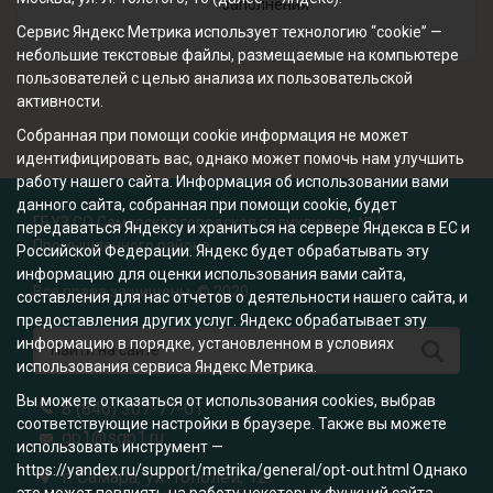
заполнения
Сервис Яндекс Метрика использует технологию “cookie” —
небольшие текстовые файлы, размещаемые на компьютере
пользователей с целью анализа их пользовательской
активности.
Собранная при помощи cookie информация не может
идентифицировать вас, однако может помочь нам улучшить
работу нашего сайта. Информация об использовании вами
данного сайта, собранная при помощи cookie, будет
ГБУЗ СО Самарская городская поликлиника № 1
передаваться Яндексу и храниться на сервере Яндекса в ЕС и
Промышленного района
Российской Федерации. Яндекс будет обрабатывать эту
информацию для оценки использования вами сайта,
Все права защищены. © 2020
составления для нас отчетов о деятельности нашего сайта, и
предоставления других услуг. Яндекс обрабатывает эту
информацию в порядке, установленном в условиях
использования сервиса Яндекс Метрика.
Вы можете отказаться от использования cookies, выбрав
8 (846) 307-77-01
соответствующие настройки в браузере. Также вы можете
gp1@sgp1.ru
использовать инструмент —
https://yandex.ru/support/metrika/general/opt-out.html Однако
г. Самара, ул. Тополей, 12