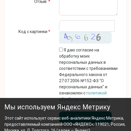
Отзыв:
*
Код с картинки
*
Я даю согласие на
обработку моих
персональных данных в
соответствии с требованиями
Федерального закона от
27.07.2006 №152-ФЗ "О
персональных данных" и
ознакомлен с
политикой
обработки персональных
данных
.
Мы используем Яндекс Метрику
Этот сайт использует сервис веб-аналитики Яндекс Метрика,
предоставляемый компанией ООО «ЯНДЕКС», 119021, Россия,
*
обязательно для
Москва, ул. Л. Толстого, 16 (далее — Яндекс).