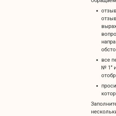
Обращаем
отзыв
отзыв
выраж
вопро
напра
обсто
все п
№ 1" 
отобр
проси
котор
Заполните
нескольки