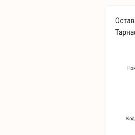
Остав
Тарна
Но
Код