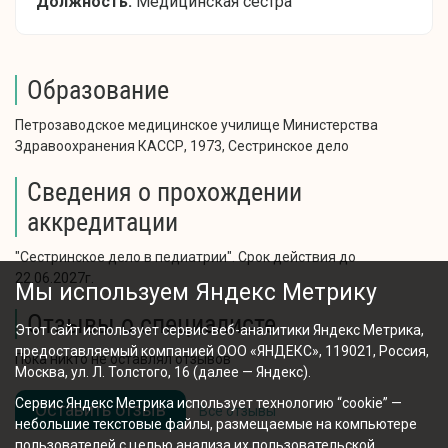
Должность:
Медицинская сестра
Образование
Петрозаводское медицинское училище Министерства
Здравоохранения КАССР, 1973, Сестринское дело
Сведения о прохождении
аккредитации
"Сестринское дело в педиатрии". Срок действия до
22.06.2027г.
Мы используем Яндекс Метрику
Отзывы о специалисте
Этот сайт использует сервис веб-аналитики Яндекс Метрика,
предоставляемый компанией ООО «ЯНДЕКС», 119021, Россия,
Пока никто не оставлял отзывов
Москва, ул. Л. Толстого, 16 (далее — Яндекс).
Сервис Яндекс Метрика использует технологию “cookie” —
Оставить отзыв
Все отзывы
небольшие текстовые файлы, размещаемые на компьютере
пользователей с целью анализа их пользовательской