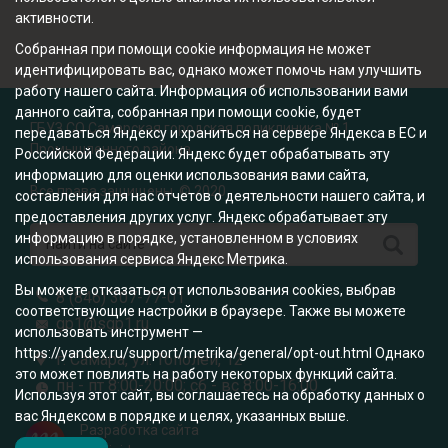
активности.
Собранная при помощи cookie информация не может
идентифицировать вас, однако может помочь нам улучшить
работу нашего сайта. Информация об использовании вами
данного сайта, собранная при помощи cookie, будет
ГБУЗ СО Самарская городская поликлиника № 1
передаваться Яндексу и храниться на сервере Яндекса в ЕС и
Промышленного района
Российской Федерации. Яндекс будет обрабатывать эту
информацию для оценки использования вами сайта,
Все права защищены. © 2020
составления для нас отчетов о деятельности нашего сайта, и
предоставления других услуг. Яндекс обрабатывает эту
информацию в порядке, установленном в условиях
использования сервиса Яндекс Метрика.
Вы можете отказаться от использования cookies, выбрав
8 (846) 307-77-01
соответствующие настройки в браузере. Также вы можете
gp1@sgp1.ru
использовать инструмент —
https://yandex.ru/support/metrika/general/opt-out.html Однако
г. Самара, ул. Тополей, 12
это может повлиять на работу некоторых функций сайта.
пн - пт 8:00-20:00; сб - вс 8:00-16:00
Используя этот сайт, вы соглашаетесь на обработку данных о
вас Яндексом в порядке и целях, указанных выше.
Разработка сайта