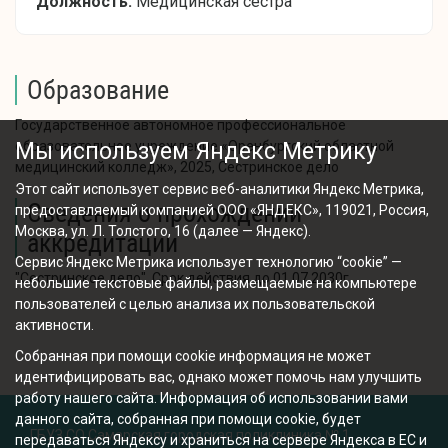
Должность:
Медицинская сестра
Образование
Государственное автономное профессиональное
образовательное учреждение «Оренбургский областной
Мы используем Яндекс Метрику
медицинский колледж», 2025, Сестринское дело
Этот сайт использует сервис веб-аналитики Яндекс Метрика,
Сведения о прохождении
предоставляемый компанией ООО «ЯНДЕКС», 119021, Россия,
Москва, ул. Л. Толстого, 16 (далее — Яндекс).
аккредитации
Сервис Яндекс Метрика использует технологию “cookie” —
"Сестринское дело". Срок действия до 01.07.2030г.
небольшие текстовые файлы, размещаемые на компьютере
пользователей с целью анализа их пользовательской
активности.
Собранная при помощи cookie информация не может
идентифицировать вас, однако может помочь нам улучшить
работу нашего сайта. Информация об использовании вами
данного сайта, собранная при помощи cookie, будет
ГБУЗ СО Самарская городская поликлиника № 1
передаваться Яндексу и храниться на сервере Яндекса в ЕС и