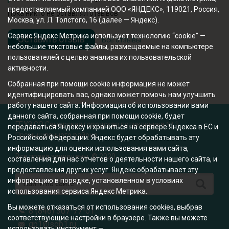
предоставляемый компанией ООО «ЯНДЕКС», 119021, Россия,
Пока никто не оставлял отзывов
Москва, ул. Л. Толстого, 16 (далее — Яндекс).
Сервис Яндекс Метрика использует технологию “cookie” —
Оставить отзыв
Все отзывы
небольшие текстовые файлы, размещаемые на компьютере
пользователей с целью анализа их пользовательской
активности.
Собранная при помощи cookie информация не может
идентифицировать вас, однако может помочь нам улучшить
работу нашего сайта. Информация об использовании вами
данного сайта, собранная при помощи cookie, будет
ГБУЗ СО Самарская городская поликлиника № 1
передаваться Яндексу и храниться на сервере Яндекса в ЕС и
Промышленного района
Российской Федерации. Яндекс будет обрабатывать эту
информацию для оценки использования вами сайта,
Все права защищены. © 2020
составления для нас отчетов о деятельности нашего сайта, и
предоставления других услуг. Яндекс обрабатывает эту
информацию в порядке, установленном в условиях
использования сервиса Яндекс Метрика.
Вы можете отказаться от использования cookies, выбрав
8 (846) 307-77-01
соответствующие настройки в браузере. Также вы можете
gp1@sgp1.ru
использовать инструмент —