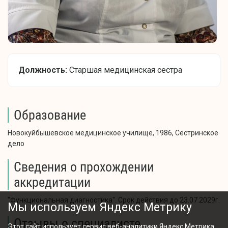
Должность:
Старшая медицинская сестра
Образование
Новокуйбышевское медицинское училище, 1986, Сестринское
дело
Сведения о прохождении
аккредитации
"Функциональная диагностика". Срок действия до 23.07.2029г.
Мы используем Яндекс Метрику
Отзывы о специалисте
Этот сайт использует сервис веб-аналитики Яндекс Метрика,