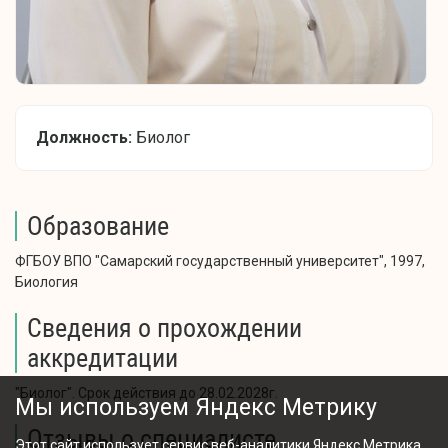
Должность:
Биолог
Образование
ФГБОУ ВПО "Самарский государственный университет", 1997,
Биология
Сведения о прохождении
аккредитации
"Биолог". Срок действия до 28.02.2028г.
Мы используем Яндекс Метрику
Отзывы о специалисте
Этот сайт использует сервис веб-аналитики Яндекс Метрика,