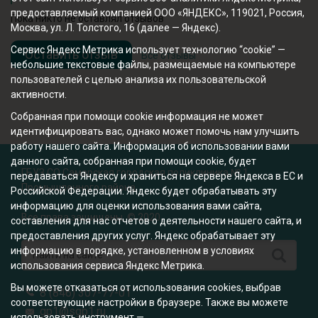
предоставляемый компанией ООО «ЯНДЕКС», 119021, Россия,
Пока никто не оставлял отзывов
Москва, ул. Л. Толстого, 16 (далее — Яндекс).
Сервис Яндекс Метрика использует технологию “cookie” —
Оставить отзыв
Все отзывы
небольшие текстовые файлы, размещаемые на компьютере
пользователей с целью анализа их пользовательской
активности.
Собранная при помощи cookie информация не может
идентифицировать вас, однако может помочь нам улучшить
работу нашего сайта. Информация об использовании вами
данного сайта, собранная при помощи cookie, будет
ГБУЗ СО Самарская городская поликлиника № 1
передаваться Яндексу и храниться на сервере Яндекса в ЕС и
Промышленного района
Российской Федерации. Яндекс будет обрабатывать эту
информацию для оценки использования вами сайта,
Все права защищены. © 2020
составления для нас отчетов о деятельности нашего сайта, и
предоставления других услуг. Яндекс обрабатывает эту
информацию в порядке, установленном в условиях
использования сервиса Яндекс Метрика.
Вы можете отказаться от использования cookies, выбрав
8 (846) 307-77-01
соответствующие настройки в браузере. Также вы можете
gp1@sgp1.ru
использовать инструмент —