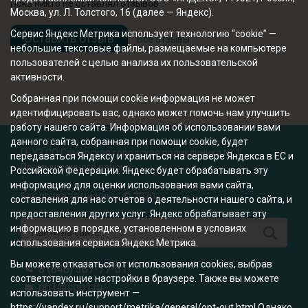
Пока никто не оставлял отзывов
Москва, ул. Л. Толстого, 16 (далее — Яндекс).
Сервис Яндекс Метрика использует технологию “cookie” —
Оставить отзыв
Все отзывы
небольшие текстовые файлы, размещаемые на компьютере
пользователей с целью анализа их пользовательской
активности.
Собранная при помощи cookie информация не может
идентифицировать вас, однако может помочь нам улучшить
работу нашего сайта. Информация об использовании вами
данного сайта, собранная при помощи cookie, будет
ГБУЗ СО Самарская городская поликлиника № 1
передаваться Яндексу и храниться на сервере Яндекса в ЕС и
Промышленного района
Российской Федерации. Яндекс будет обрабатывать эту
информацию для оценки использования вами сайта,
Все права защищены. © 2020
составления для нас отчетов о деятельности нашего сайта, и
предоставления других услуг. Яндекс обрабатывает эту
информацию в порядке, установленном в условиях
использования сервиса Яндекс Метрика.
Вы можете отказаться от использования cookies, выбрав
8 (846) 307-77-01
соответствующие настройки в браузере. Также вы можете
gp1@sgp1.ru
использовать инструмент —
https://yandex.ru/support/metrika/general/opt-out.html Однако