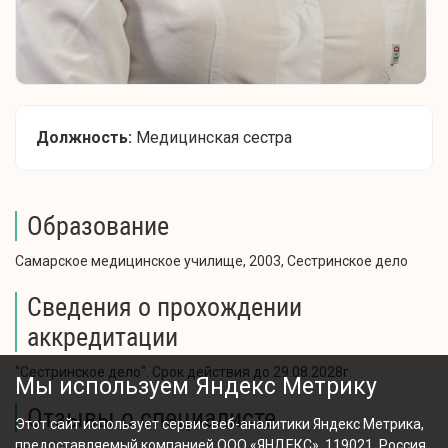
Должность:
Медицинская сестра
Образование
Самарское медицинское училище, 2003, Сестринское дело
Сведения о прохождении
аккредитации
"Сестринское дело". Срок действия до 29.08.2028г.
Мы используем Яндекс Метрику
Отзывы о специалисте
Этот сайт использует сервис веб-аналитики Яндекс Метрика,
предоставляемый компанией ООО «ЯНДЕКС», 119021, Россия,