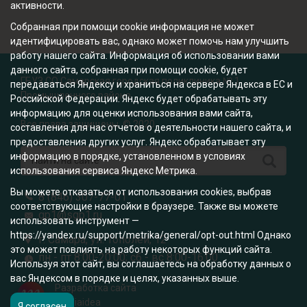
активности.
Собранная при помощи cookie информация не может
идентифицировать вас, однако может помочь нам улучшить
работу нашего сайта. Информация об использовании вами
данного сайта, собранная при помощи cookie, будет
ГБУЗ СО Самарская городская поликлиника № 1
передаваться Яндексу и храниться на сервере Яндекса в ЕС и
Промышленного района
Российской Федерации. Яндекс будет обрабатывать эту
информацию для оценки использования вами сайта,
Все права защищены. © 2020
составления для нас отчетов о деятельности нашего сайта, и
предоставления других услуг. Яндекс обрабатывает эту
информацию в порядке, установленном в условиях
использования сервиса Яндекс Метрика.
Вы можете отказаться от использования cookies, выбрав
8 (846) 307-77-01
соответствующие настройки в браузере. Также вы можете
gp1@sgp1.ru
использовать инструмент —
https://yandex.ru/support/metrika/general/opt-out.html Однако
г. Самара, ул. Тополей, 12
это может повлиять на работу некоторых функций сайта.
пн - пт 8:00-20:00; сб - вс 8:00-16:00
Используя этот сайт, вы соглашаетесь на обработку данных о
вас Яндексом в порядке и целях, указанных выше.
Разработка сайта
mediaidea
Я согласен