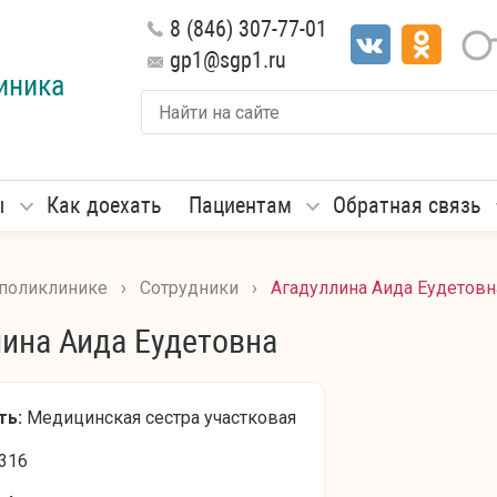
8 (846) 307-77-01
gp1@sgp1.ru
иника
ы
Как доехать
Пациентам
Обратная связь
 поликлинике
›
Сотрудники
›
Агадуллина Аида Еудетовн
лина Аида Еудетовна
ть:
Медицинская сестра участковая
316