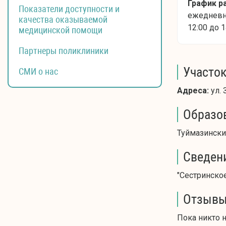
График р
Показатели доступности и
ежедневно
качества оказываемой
12:00 до 1
медицинской помощи
Партнеры поликлиники
Участок
СМИ о нас
Адреса:
ул. З
Образо
Туймазински
Сведен
"Сестринское
Отзывы
Пока никто 