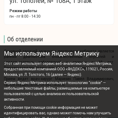
ул. Тополей, № 108А, 1 этаж
Режим работы
пн - пт 8.00 - 14.30
Об отделении
Основной задачей мужского смотрового кабинета является
Мы используем Яндекс Метрику
ранняя диагностика злокачественных опухолей и
предопухолевых заболеваний у мужчин с 18 лет.
Этот сайт использует сервис веб-аналитики Яндекс Метрика,
Рекомендуем проходить осмотр не реже одного раза в год.
предоставляемый компанией ООО «ЯНДЕКС», 119021, Россия,
Москва, ул. Л. Толстого, 16 (далее — Яндекс).
Прием ведет врач-хирург Маринин Павел Владимирович,
Сервис Яндекс Метрика использует технологию “cookie” —
прием осуществляется без талона.
небольшие текстовые файлы, размещаемые на компьютере
пользователей с целью анализа их пользовательской
активности.
Собранная при помощи cookie информация не может
идентифицировать вас, однако может помочь нам улучшить