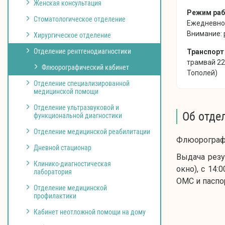
Женская консультация
Режим ра
Стоматологическое отделение
Ежедневно 
Внимание: 
Хирургическое отделение
Отделение рентгенодиагностики
Транспорт
трамвай 22, 
Флюорографический кабинет
Тополей)
Отделение специализированной
медицинской помощи
Отделение ультразвуковой и
Об отде
функциональной диагностики
Отделение медицинской реабилитации
Флюорографи
Дневной стационар
Выдача резу
Клинико-диагностическая
окно), с 14:
лаборатория
ОМС и паспо
Отделение медицинской
профилактики
Кабинет неотложной помощи на дому