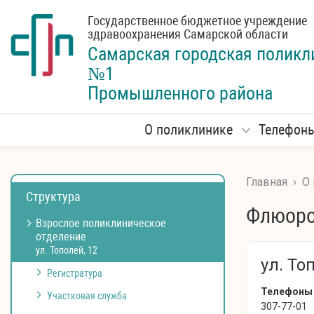
Государственное бюджетное учреждение
здравоохранения Самарской области
Самарская городская
поликл
№1
Промышленного района
О поликлинике
Телефон
Главная
›
О
Структура
Флюоро
Взрослое поликлиническое
отделение
ул. Тополей, 12
ул. То
Регистратура
Телефоны
Участковая служба
307-77-01