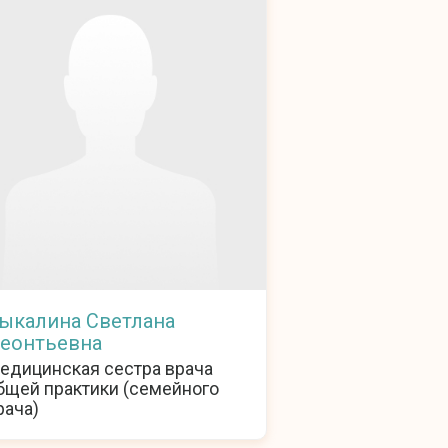
ыкалина Светлана
еонтьевна
едицинская сестра врача
бщей практики (семейного
рача)