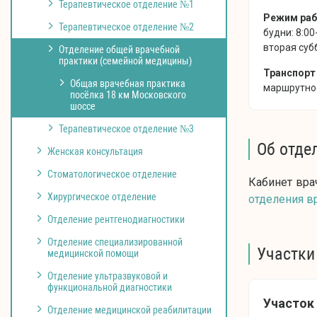
Терапевтическое отделение №1
Режим ра
Терапевтическое отделение №2
будни: 8:00
вторая суб
Отделение общей врачебной
практики (семейной медицины)
Транспорт
Общая врачебная практика
маршрутное
посёлка 18 км Московского
шоссе
Терапевтическое отделение №3
Об отде
Женская консультация
Стоматологическое отделение
Кабинет вра
Хирургическое отделение
отделения в
Отделение рентгенодиагностики
Отделение специализированной
Участки
медицинской помощи
Отделение ультразвуковой и
функциональной диагностики
Участок 
Отделение медицинской реабилитации