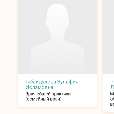
Габайдулова Зульфия
Р
Исламовна
Л
Врач общей практики
М
(семейный врач)
о
в