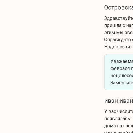
Островск
Здравствуйт
пришла с на
этим мы зво
Справку,что 
Надеюсь вы 
Уважаема
февраля п
нецелесоо
Заместите
иван ива
У вас числит
появлялась. 
дома на зас
самарской о