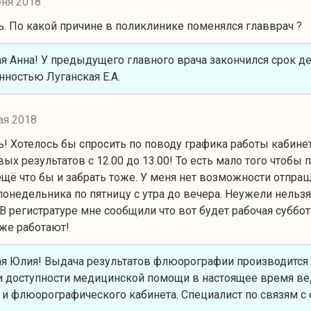
ня 2018
. По какой причине в поликлинике поменялся главврач ?
 Анна! У предыдущего главного врача закончился срок де
ностью Луганская Е.А.
ая 2018
! Хотелось бы спросить по поводу графика работы кабинет
ых результатов с 12.00 до 13.00! То есть мало того чтобы
ещё что бы и забрать тоже. У меня нет возможности отпраш
 понедельника по пятницу с утра до вечера. Неужели нель
В регистратуре мне сообщили что вот будет рабочая суббо
же работают!
 Юлия! Выдача результатов флюорографии производится е
и доступности медицинской помощи в настоящее время вед
 и флюорографического кабинета. Специалист по связям с