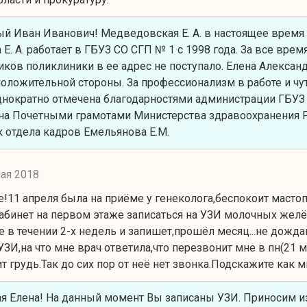
 Иван Иванович! Медведовская Е. А. в настоящее время 
Е. А. работает в ГБУЗ СО СГП № 1 с 1998 года. За все вре
иков поликлиники в ее адрес не поступало. Елена Алекса
положительной стороны. За профессионализм в работе и ч
нократно отмечена благодарностями администрации ГБУЗ С
на Почетными грамотами Министерства здравоохранения Р
 отдела кадров Емельянова Е.М.
ая 2018
е!11 апреля была на приёме у генеколога,беспокоит масто
абинет на первом этаже записаться на УЗИ молочных желёз.
е в течении 2-х недель и запишет,прошёл месяц...не дожд
УЗИ,на что мне врач ответила,что перезвонит мне в пн(21 
ит грудь.Так до сих пор от неё нет звонка.Подскажите как
 Елена! На данный момент Вы записаны УЗИ. Приносим из