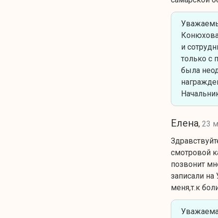
Уважаемый
Конюхова 
и сотрудн
только с 
была неод
награжде
Начальник
Елена
,
23 м
Здравствуйт
смотровой к
позвонит мн
записали на 
меня,т.к бол
Уважаемая