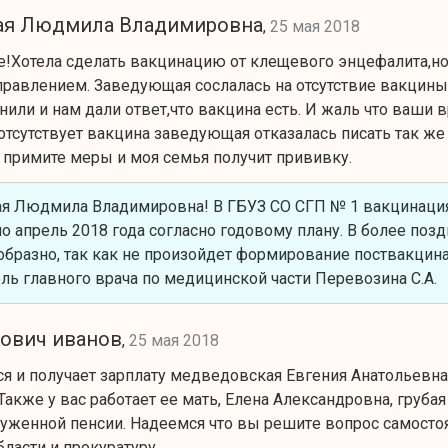
ая Людмила Владимировна
,
25 мая 2018
е!Хотела сделать вакцинацию от клещевого энцефалита,но 
правлением. Заведующая сослалась на отсутствие вакцины 
нили и нам дали ответ,что вакцина есть. И жаль что ваши
отсутствует вакцина заведующая отказалась писать так же
примите меры и моя семья получит прививку.
я Людмила Владимировна! В ГБУЗ СО СГП № 1 вакцинация
о апрель 2018 года согласно годовому плану. В более по
бразно, так как не произойдет формирование поствакцина
ль главного врача по медицинской части Перевозина С.А.
нович иванов
,
25 мая 2018
ся и получает зарплату медведовская Eвгения Aнатольевна,
Также у вас работает ее мать, Eлена Aлександровна, груб
луженной пенсии. Надеемся что вы решитe вопрос самостоя
блаcти и прокуратуру.