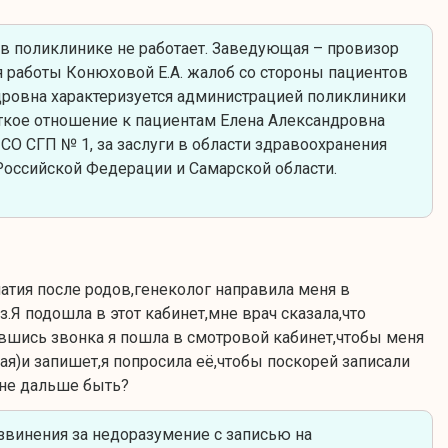
в поликлинике не работает. Заведующая – провизор
мя работы Конюховой Е.А. жалоб со стороны пациентов
ндровна характеризуется администрацией поликлиники
уткое отношение к пациентам Елена Александровна
О СГП № 1, за заслуги в области здравоохранения
оссийской Федерации и Самарской области.
патия после родов,генеколог направила меня в
Я подошла в этот кабинет,мне врач сказала,что
авшись звонка я пошла в смотровой кабинет,чтобы меня
мая)и запишет,я попросила её,чтобы поскорей записали
 мне дальше быть?
винения за недоразумение с записью на