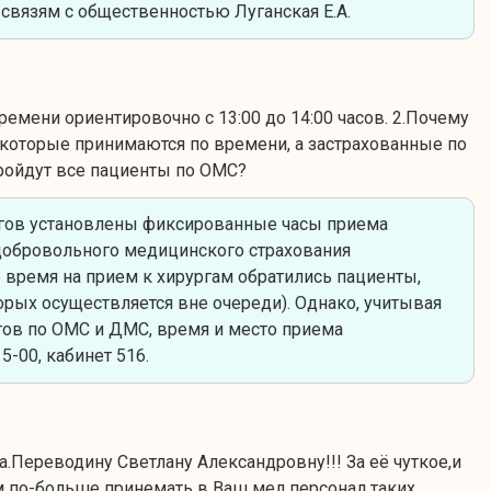
 связям с общественностью Луганская Е.А.
емени ориентировочно с 13:00 до 14:00 часов. 2.Почему
которые принимаются по времени, а застрахованные по
ройдут все пациенты по ОМС?
ргов установлены фиксированные часы приема
добровольного медицинского страхования
е время на прием к хирургам обратились пациенты,
ых осуществляется вне очереди). Однако, учитывая
ов по ОМС и ДМС, время и место приема
-00, кабинет 516.
.Переводину Светлану Александровну!!! За её чуткое,и
м по-больше принемать в Ваш мед.персонал таких