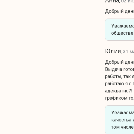
Анна
,
02 ию
Добрый день
Уважаемая
обществен
Юлия
,
31 м
Добрый день
Выдача готов
работы, так 
работаю я с
адекватно?! 
графиком то
Уважаемая
качества 
том числе