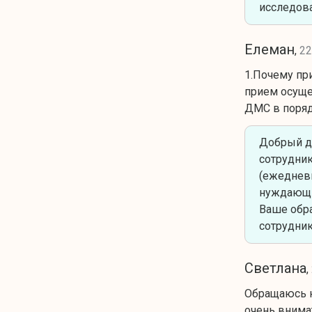
исследова
Елеман
,
22
1.Почему пр
прием осуще
ДМС в поряд
Добрый де
сотрудник
(ежедневн
нуждающие
Ваше обр
сотрудник
Светлана
,
Обращаюсь к
очень внима