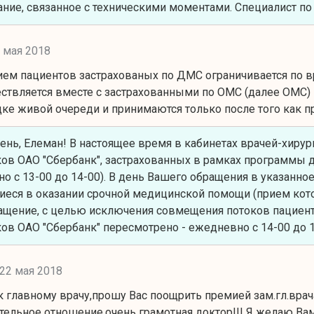
ние, связанное с техническими моментами. Специалист по
 мая 2018
ием пациентов застрахованых по ДМС ограничивается по вр
ствляется вместе с застрахованными по ОМС (далее ОМС) 
ке живой очереди и принимаются только после того как п
нь, Елеман! В настоящее время в кабинетах врачей-хиру
ов ОАО "Сбербанк", застрахованных в рамках программы 
о с 13-00 до 14-00). В день Вашего обращения в указанно
ся в оказании срочной медицинской помощи (прием котор
ащение, с целью исключения совмещения потоков пациент
ов ОАО "Сбербанк" пересмотрено - ежедневно с 14-00 до 15
22 мая 2018
 главному врачу,прошу Вас поощрить премией зам.гл.врача
тельное отношение,очень грамотная доктор!!! Я желаю Ва