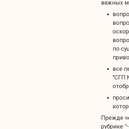
важных м
вопро
вопро
оскор
вопро
по су
приво
все п
"СГП 
отобр
проси
котор
Прежде че
рубрике
"