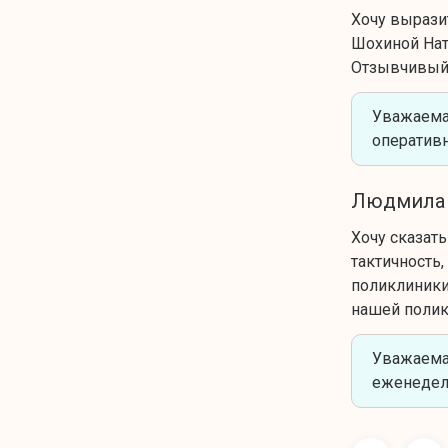
Хочу вырази
Шохиной Нат
Отзывчивый 
Уважаема
оператив
Людмила
Хочу сказат
тактичность,
поликлиники
нашей полик
Уважаема
еженедел