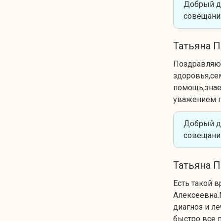
Добрый д
совещани
Татьяна 
Поздравляю 
здоровья,се
помощь,знает
уважением п
Добрый д
совещани
Татьяна 
Есть такой 
Алексеевна.
диагноз и л
быстро все 