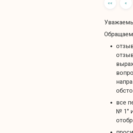
««
«
Уважаемы
Обращаем
отзыв
отзыв
выраж
вопро
напра
обсто
все п
№ 1" 
отобр
проси