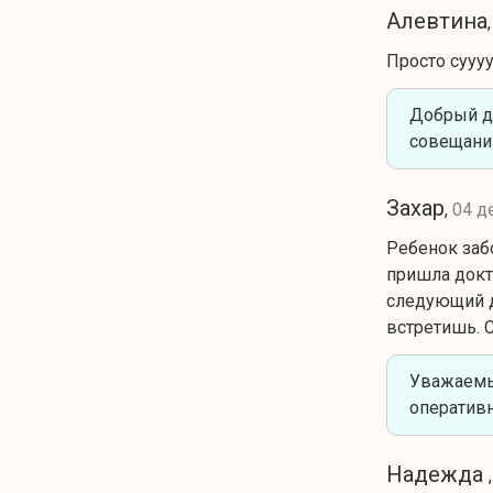
Алевтина
Просто сууу
Добрый д
совещани
Захар
,
04 д
Ребенок забо
пришла докт
следующий д
встретишь. С
Уважаемы
оператив
Надежда