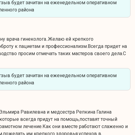
тзыв будет зачитан на еженедельном оперативном
енного района
 врача гинеколога..Желаю ей крепкого
оброту к пациетам и профессионализм.Всегда придет на
оводство просим отмечать таких мастеров своего дела.С
тзыв будет зачитан на еженедельном оперативном
енного района
а Эльмира Равилевна и медсестра Репкина Галина
,которые всегда придут на помощь,поставят точный
 грамотном лечение.Как они вместе работают слаженно и
м,пожелать им крепкого здоровья,успехов в