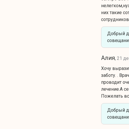
нелегком,ну
них такие с
сотрудников
Добрый д
совещани
Алия
,
21 де
Хочу вырази
заботу. . В
проводит оч
лечение.А с
Пожелать вс
Добрый д
совещани