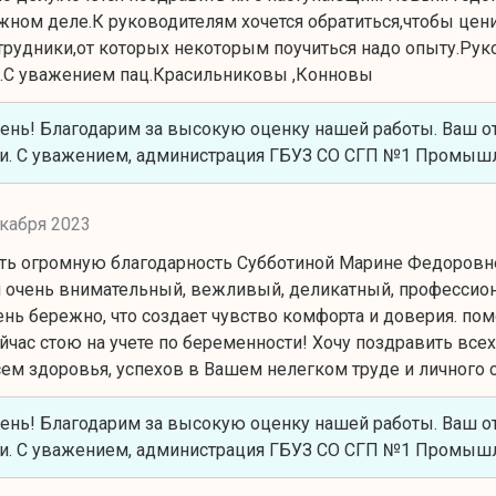
жном деле.К руководителям хочется обратиться,чтобы ценил
отрудники,от которых некоторым поучиться надо опыту.Рук
.С уважением пац.Красильниковы ,Конновы
ень! Благодарим за высокую оценку нашей работы. Ваш о
и. С уважением, администрация ГБУЗ СО СГП №1 Промышл
кабря 2023
ть огромную благодарность Субботиной Марине Федоровне
рач очень внимательный, вежливый, деликатный, профессион
ень бережно, что создает чувство комфорта и доверия. по
ейчас стою на учете по беременности! Хочу поздравить все
ем здоровья, успехов в Вашем нелегком труде и личного с
ень! Благодарим за высокую оценку нашей работы. Ваш о
и. С уважением, администрация ГБУЗ СО СГП №1 Промышл