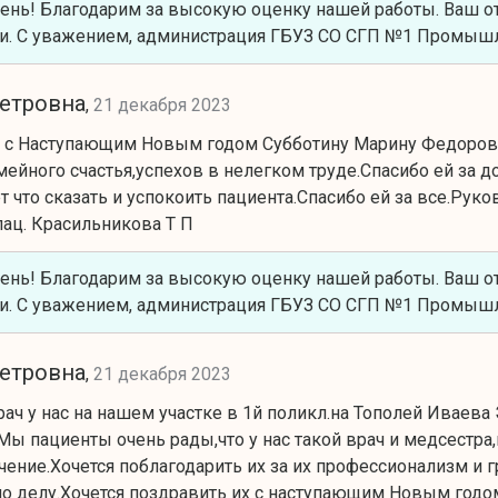
ень! Благодарим за высокую оценку нашей работы. Ваш о
и. С уважением, администрация ГБУЗ СО СГП №1 Промышл
Петровна
,
21 декабря 2023
с Наступающим Новым годом Субботину Марину Федоровну
мейного счастья,успехов в нелегком труде.Спасибо ей за д
 что сказать и успокоить пациента.Спасибо ей за все.Рук
ац. Красильникова Т П
ень! Благодарим за высокую оценку нашей работы. Ваш о
и. С уважением, администрация ГБУЗ СО СГП №1 Промышл
Петровна
,
21 декабря 2023
врач у нас на нашем участке в 1й поликл.на Тополей Иваев
Мы пациенты очень рады,что у нас такой врач и медсестра
ечение.Хочется поблагодарить их за их профессионализм и
по делу.Хочется поздравить их с наступающим Новым годо