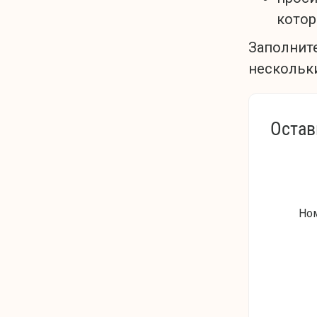
котор
Заполните
нескольки
Остав
Но