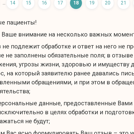
...
14
15
16
17
18
19
20
21
е пациенты!
 Ваше внимание на несколько важных момен
 не подлежит обработке и ответ на него не п
е не заполнены обязательные поля; в отзыв
ения, угрозы жизни, здоровью и имуществу 
с, на который заявителю ранее давались пис
вленными обращениями, и при этом в обраще
ятельства;
ерсональные данные, предоставленные Вами 
исключительно в целях обработки и подготовк
ажаться не будут;
м Вас ясно формулировать Ваш отзыв – это ус