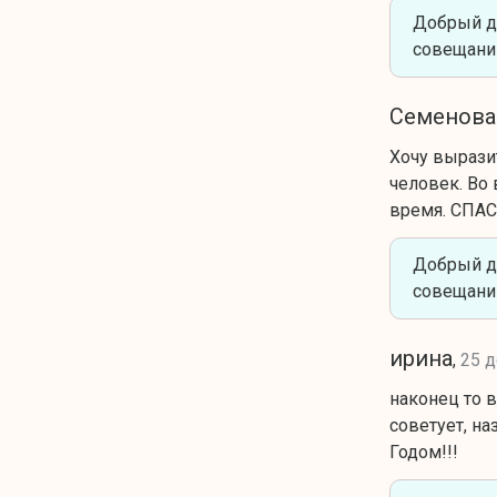
Добрый д
совещани
Семенова
Хочу вырази
человек. Во
время. СПА
Добрый д
совещани
ирина
,
25 
наконец то 
советует, н
Годом!!!