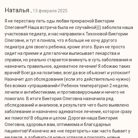
Наталья
,
13 февраля 2025
Я не перестану петь оды любви прекрасной Виктории
Олеговне!!! Наша встреча была не случайной))) заболела наша
участковая педиатр, и нас направили к Тихоновой Виктории
Олеговне, и тут я поняла, что я больше не хочу другого
педиатра для своего ребенка, кроме этого. Врач не просто
сидит на приеме и для галочки выписывает лекарства и
справки, но реально старается вникнуть в суть заболевания и
назначить правильное, адекватное лечение! Я обожаю таких
врачей! Всегда на позитиве, всегда все объяснит и успокоит!
Назначит доп обследования (если это действительно нужно)
без всяких «упрашиваний»! Ребенок температурил 2 недели,
лечили и антибиотиками, и противовирусными и ничего не
помогало. В итоге Виктория Олеговна назначила ряд
обследований и анализов, в результате чего было выявлено
заболевание и назначено адекватное лечение, которое сразу
же помогло! В общем и целом: Дорогая наша Виктория
Олеговна, здоровья вам, оптимизма и благодарных
пациентов! И конечно же «не перегореть» как часто бывает у
медиков, а добиваться новых успехов и покорять новые