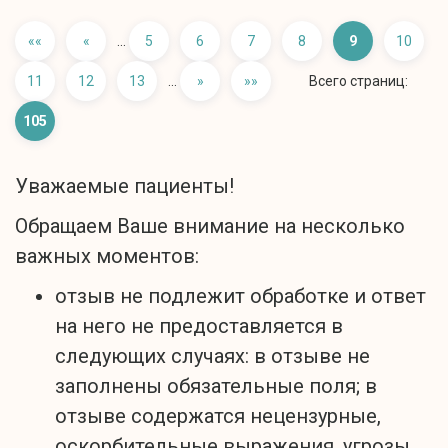
««
«
...
5
6
7
8
9
10
11
12
13
...
»
»»
Всего страниц:
105
Уважаемые пациенты!
Обращаем Ваше внимание на несколько
важных моментов:
отзыв не подлежит обработке и ответ
на него не предоставляется в
следующих случаях: в отзыве не
заполнены обязательные поля; в
отзыве содержатся нецензурные,
оскорбительные выражения, угрозы