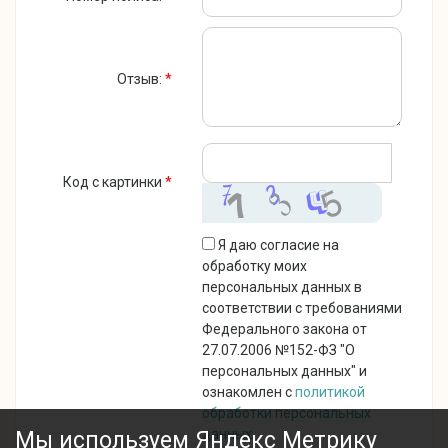
Отзыв:
*
Код с картинки
*
Я даю согласие на
обработку моих
персональных данных в
соответствии с требованиями
Федерального закона от
27.07.2006 №152-ФЗ "О
персональных данных" и
ознакомлен с
политикой
обработки персональных
данных
.
Мы используем Яндекс Метрику