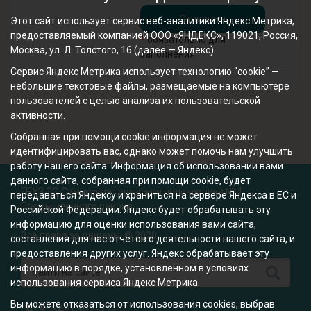
Этот сайт использует сервис веб-аналитики Яндекс Метрика,
предоставляемый компанией ООО «ЯНДЕКС», 119021, Россия,
*
обязательно для
Москва, ул. Л. Толстого, 16 (далее — Яндекс).
заполнения
Сервис Яндекс Метрика использует технологию “cookie” —
небольшие текстовые файлы, размещаемые на компьютере
пользователей с целью анализа их пользовательской
активности.
Собранная при помощи cookie информация не может
идентифицировать вас, однако может помочь нам улучшить
работу нашего сайта. Информация об использовании вами
данного сайта, собранная при помощи cookie, будет
ГБУЗ СО Самарская городская поликлиника № 1
передаваться Яндексу и храниться на сервере Яндекса в ЕС и
Промышленного района
Российской Федерации. Яндекс будет обрабатывать эту
информацию для оценки использования вами сайта,
Все права защищены. © 2020
составления для нас отчетов о деятельности нашего сайта, и
предоставления других услуг. Яндекс обрабатывает эту
информацию в порядке, установленном в условиях
использования сервиса Яндекс Метрика.
Вы можете отказаться от использования cookies, выбрав
8 (846) 307-77-01